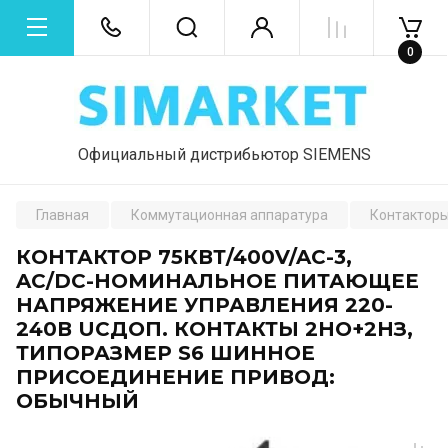
0
Официальный дистрибьютор SIEMENS
Главная
Коммутационная аппаратура
Контакторы
КОНТАКТОР 75КВТ/400V/AC-3,
AC/DC-НОМИНАЛЬНОЕ ПИТАЮЩЕЕ
НАПРЯЖЕНИЕ УПРАВЛЕНИЯ 220-
240В UCДОП. КОНТАКТЫ 2НО+2НЗ,
ТИПОРАЗМЕР S6 ШИННОЕ
ПРИСОЕДИНЕНИЕ ПРИВОД:
ОБЫЧНЫЙ