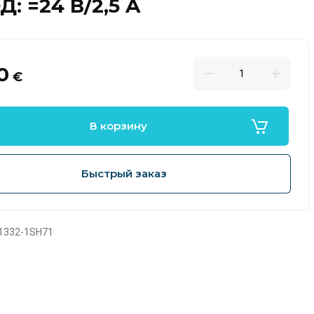
: =24 В/2,5 A
0
€
В корзину
Быстрый заказ
1332-1SH71