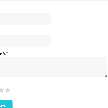
ий:
*
ить