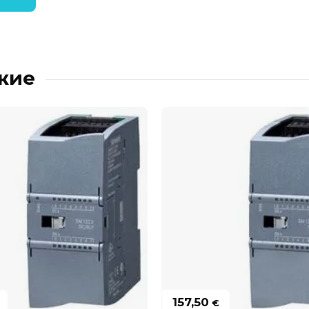
жие
157,50
€