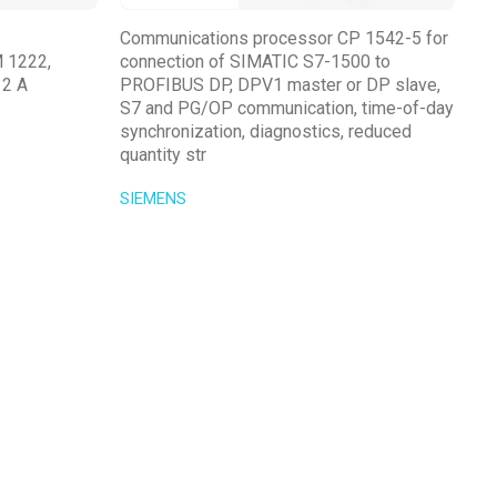
Communications processor CP 1542-5 for
SI
1222,
connection of SIMATIC S7-1500 to
К
2 A
PROFIBUS DP, DPV1 master or DP slave,
ПЛ
S7 and PG/OP communication, time-of-day
П
synchronization, diagnostics, reduced
Т
quantity str
П
SIEMENS
SI