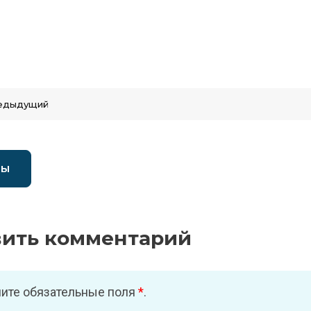
едыдущий
вы
вить комментарий
ите обязательные поля
*
.