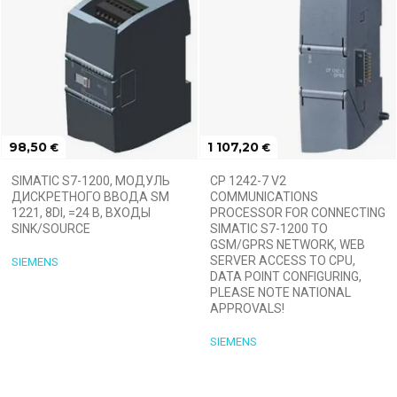
98,50
1 107,20
€
€
SIMATIC S7-1200, МОДУЛЬ
CP 1242-7 V2
ДИСКРЕТНОГО ВВОДА SM
COMMUNICATIONS
1221, 8DI, =24 В, ВХОДЫ
PROCESSOR FOR CONNECTING
SINK/SOURCE
SIMATIC S7-1200 TO
GSM/GPRS NETWORK, WEB
SERVER ACCESS TO CPU,
SIEMENS
DATA POINT CONFIGURING,
PLEASE NOTE NATIONAL
APPROVALS!
SIEMENS